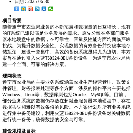
日期 : 2025-06-30
项目背景
随着遂宁市农业局业务的不断拓展和数据量的日益增长，现有
的
系统已难以满足业务发展的需求。原先分散在各部门服务
IT
器本地硬盘中的数据，在可靠性、容量及性能方面均面临严峻
挑战。为提升数据安全性、实现数据的有效备份并突破本地存
储瓶颈，建设一套集中、高效的备份系统显得尤为迫切。本方
案旨在通过引入火蓝
备份设备，为遂宁市农业局构
TS8324-3BU
建一个全面、可靠的解决方案。
现网状态
遂宁市农业局的主要业务系统涵盖农业生产经营管理、政策文
件管理、财务报表处理等多个方面，涉及的操作平台主要包括
、
等，数据库则包括
、
等。目前，
Windows
Linux
Oracle
MySQL
部分业务系统的数据仍存放在
超融合
服务器本地硬盘中，存在
数据丢失和难以有效备份的风险。本方案计划对所有业务系统
进行集中备份建设，利用火蓝
备份设备对关键数据
TS8324-3BU
进行统一备份，确保数据的安全与可靠。
建设规模及目标