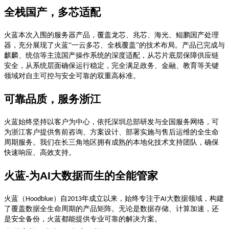
全栈国产，多芯适配
火蓝本次入围的服务器产品，覆盖
龙芯、兆芯、海光、鲲鹏
国产处理
器，充分展现了火蓝
“一云多芯、全栈覆盖”的技术布局。产品已完成与
麒麟、统信等主流国产操作系统的深度适配，从芯片底层保障供应链
安全，从系统层面确保运行稳定，完全满足政务、金融、教育等关键
领域对自主可控与安全可靠的双重高标准。
可靠品质，服务浙江
火蓝始终坚持以客户为中心，依托深圳总部研发与全国服务网络，可
为浙江客户提供售前咨询、方案设计、部署实施与售后运维的全生命
周期服务。我们在长三角地区拥有成熟的本地化技术支持团队，确保
快速响应、高效支持。
火蓝
-
为
AI
大数据而生的全能管家
火蓝（
）自
年成立以来，始终专注于
大数据领域，构建
Hoodblue
2013
AI
了覆盖数据全生命周期的产品矩阵。无论是数据存储、计算加速
，
还
是安全备份，火蓝都能提供专业可靠的解决方案。