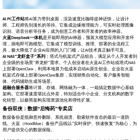
工作站
将
算力带到桌面，渲染速度比咖啡提神还快，让设计
AI PC
AI
师、工程师告别漫长的等待。它集成边缘推理能力，可实时处理图像
识别、语音分析等任务，成为创意工作者和开发者的效率神器。
火蓝
一体机
是开箱即用的
神器，预装大模型应用和开发环
DeepSeek
AI
境，插电即可跑模型。它集成了模型训练、推理、部署的全流程工
具，极大降低了企业
应用的入门门槛，让
技术真正触手可及。
AI
AI
“龙虾盒子”系列
：塔式与机架式产品组合，满足从个人开发者到
AI NAS
企业级的全场景
“养龙虾”需求。个人创业者在火蓝
工作站或塔式
AI
NAS
上部署
，利用本地算力低成本启动
原生创业。企业在火蓝
OpenClaw
AI
机架式存储上部署
集群，实现销售自动化、客户服务智能
OpenClaw
体、代码辅助生成等场景。
超融合服务器
将计算、存储、网络融为一体，一箱搞定数据中心基础
架构。它部署速度堪比点外卖，特别适合中小企业、分支机构的数字
化转型，以极简架构实现资源池化和弹性扩展。
备份双侠：数据
“后悔药”专卖店
数据备份是抵御意外删除、系统崩溃、勒索软件攻击的最后一道防
线。火蓝（
）备份产品线以
实时保护、快速恢复
为核心，为
Hoodblue
“
”
用户提供安心的数据保险。