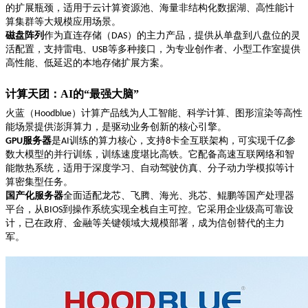
的扩展瓶颈，适用于云计算资源池、海量非结构化数据湖、高性能计
算集群等大规模应用场景。
磁盘阵列
作为直连存储（
）的主力产品，提供从单盘到八盘位的灵
DAS
活配置，支持雷电、
等多种接口，为专业创作者、小型工作室提供
USB
高性能、低延迟的本地存储扩展方案。
计算天团：
AI的“最强大脑”
火蓝（
）计算产品线为人工智能、科学计算、图形渲染等高性
Hoodblue
能场景提供澎湃算力，是驱动业务创新的核心引擎。
服务器
是
训练的算力核心，支持
卡全互联架构，可实现千亿参
GPU
AI
8
数大模型的并行训练，训练速度堪比高铁。它配备高速互联网络和智
能散热系统，适用于深度学习、自动驾驶仿真、分子动力学模拟等计
算密集型任务。
国产化服务器
全面适配龙芯、飞腾、海光、
兆芯、
鲲鹏等国产处理器
平台，从
到操作系统实现全栈自主可控。它采用企业级高可靠设
BIOS
计，已在政府、金融等关键领域大规模部署，成为信创替代的主力
军。