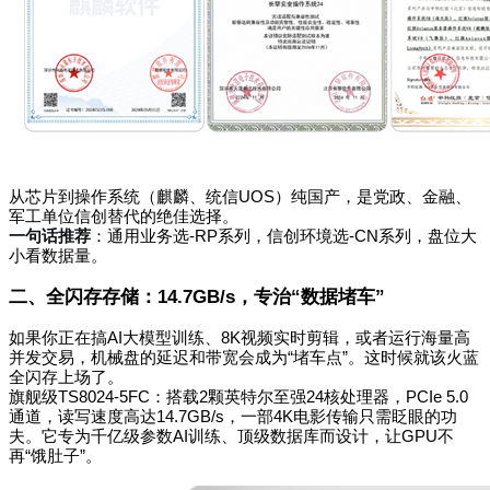
从芯片到操作系统（麒麟、统信UOS）纯国产，是党政、金融、
军工单位信创替代的绝佳选择。
一句话推荐
：通用业务选-RP系列，信创环境选-CN系列，盘位大
小看数据量。
二、全闪存存储：14.7GB/s，专治“数据堵车”
如果你正在搞AI大模型训练、8K视频实时剪辑，或者运行海量高
并发交易，机械盘的延迟和带宽会成为“堵车点”。这时候就该火蓝
全闪存上场了。
旗舰级TS8024-5FC：搭载2颗英特尔至强24核处理器，PCIe 5.0
通道，读写速度高达14.7GB/s，一部4K电影传输只需眨眼的功
夫。它专为千亿级参数AI训练、顶级数据库而设计，让GPU不
再“饿肚子”。