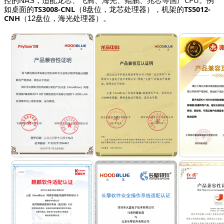
控的NAS，
适配龙芯、飞腾、海光、鲲鹏、兆芯等国产
。
例
TS3008-CNL
TS5012-
如桌面的
（8盘位，龙芯处理器），机架的
CNH
（12盘位，海光处理器）。