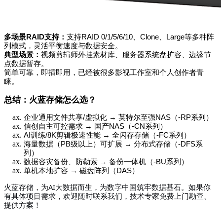
多场景RAID支持：
支持RAID 0/1/5/6/10、Clone、Large等多种阵
列模式，灵活平衡速度与数据安全。
典型场景：
视频剪辑师外挂素材库、服务器系统盘扩容、边缘节
点数据暂存。
简单可靠，即插即用，已经被很多影视工作室和个人创作者青
睐。
总结：火蓝存储怎么选？
企业通用文件共享/虚拟化 → 英特尔至强NAS（-RP系列）
信创自主可控需求 → 国产NAS（-CN系列）
AI训练/8K剪辑极速性能 → 全闪存存储（-FC系列）
海量数据（PB级以上）可扩展 → 分布式存储（-DFS系
列）
数据容灾备份、防勒索 → 备份一体机（-BU系列）
单机本地扩容 → 磁盘阵列（DAS）
AI
火蓝存储，为
大数据而生，为数字中国筑牢数据基石。如果你
有具体项目需求，欢迎随时联系我们，技术专家免费上门勘查、
提供方案！